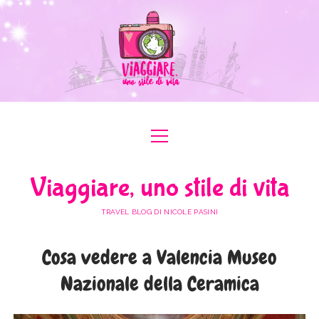
apri
apri
ABOUT ME
menu
menu
COLLABORAZIONI
apri
#ILOVEER
Viaggiare, uno stile di vita
menu
MEDIA KIT
BOLOGNA
apri
ITALIA
menu
TRAVEL BLOG DI NICOLE PASINI
FERRARA
FRIULI VENEZIA GIULIA
apri
EUROPA
menu
FORLÌ-CESENA
Cosa vedere a Valencia Museo
LAZIO
AUSTRIA
apri
AFRICA
menu
MODENA
Nazionale della Ceramica
LOMBARDIA
BULGARIA
EGITTO
apri
ASIA
menu
RAVENNA
PIEMONTE
FRANCIA
GIORDANIA