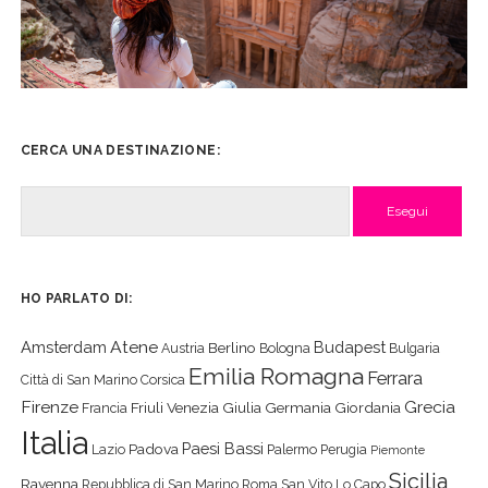
CERCA UNA DESTINAZIONE:
Cerca
HO PARLATO DI:
Atene
Amsterdam
Budapest
Berlino
Austria
Bologna
Bulgaria
Emilia Romagna
Ferrara
Città di San Marino
Corsica
Firenze
Grecia
Friuli Venezia Giulia
Germania
Giordania
Francia
Italia
Paesi Bassi
Padova
Lazio
Palermo
Perugia
Piemonte
Sicilia
Ravenna
Repubblica di San Marino
Roma
San Vito Lo Capo