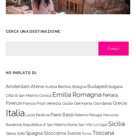
CERCA UNA DESTINAZIONE:
Cerca
HO PARLATO DI:
Atene
Amsterdam
Budapest
Berlino
Austria
Bologna
Bulgaria
Emilia Romagna
Ferrara
Città di San Marino
Corsica
Firenze
Grecia
Friuli Venezia Giulia
Germania
Giordania
Francia
Italia
Paesi Bassi
Padova
Lazio
Palermo
Perugia
Piemonte
Sicilia
Ravenna
Repubblica di San Marino
Roma
San Vito Lo Capo
Toscana
Spagna
Stoccolma
Svezia
Siena
Sofia
Torino