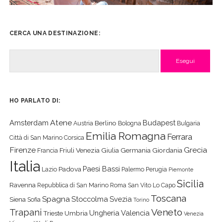
CERCA UNA DESTINAZIONE:
Cerca
HO PARLATO DI:
Atene
Amsterdam
Budapest
Berlino
Austria
Bologna
Bulgaria
Emilia Romagna
Ferrara
Città di San Marino
Corsica
Firenze
Grecia
Friuli Venezia Giulia
Germania
Giordania
Francia
Italia
Paesi Bassi
Padova
Lazio
Palermo
Perugia
Piemonte
Sicilia
Ravenna
Repubblica di San Marino
Roma
San Vito Lo Capo
Toscana
Spagna
Stoccolma
Svezia
Siena
Sofia
Torino
Veneto
Trapani
Ungheria
Valencia
Trieste
Umbria
Venezia