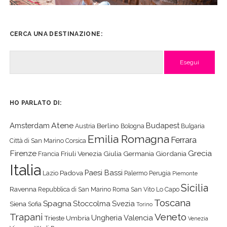
CERCA UNA DESTINAZIONE:
Cerca
HO PARLATO DI:
Atene
Amsterdam
Budapest
Berlino
Austria
Bologna
Bulgaria
Emilia Romagna
Ferrara
Città di San Marino
Corsica
Firenze
Grecia
Friuli Venezia Giulia
Germania
Giordania
Francia
Italia
Paesi Bassi
Padova
Lazio
Palermo
Perugia
Piemonte
Sicilia
Ravenna
Repubblica di San Marino
Roma
San Vito Lo Capo
Toscana
Spagna
Stoccolma
Svezia
Siena
Sofia
Torino
Veneto
Trapani
Ungheria
Valencia
Trieste
Umbria
Venezia