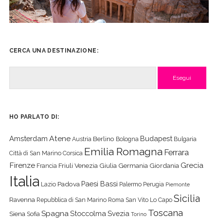
CERCA UNA DESTINAZIONE:
Cerca
HO PARLATO DI:
Atene
Amsterdam
Budapest
Berlino
Austria
Bologna
Bulgaria
Emilia Romagna
Ferrara
Città di San Marino
Corsica
Firenze
Grecia
Friuli Venezia Giulia
Germania
Giordania
Francia
Italia
Paesi Bassi
Padova
Lazio
Palermo
Perugia
Piemonte
Sicilia
Ravenna
Repubblica di San Marino
Roma
San Vito Lo Capo
Toscana
Spagna
Stoccolma
Svezia
Siena
Sofia
Torino