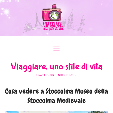
apri
apri
ABOUT ME
menu
menu
COLLABORAZIONI
apri
#ILOVEER
Viaggiare, uno stile di vita
menu
MEDIA KIT
BOLOGNA
apri
ITALIA
menu
TRAVEL BLOG DI NICOLE PASINI
FERRARA
FRIULI VENEZIA GIULIA
apri
EUROPA
menu
FORLÌ-CESENA
Cosa vedere a Stoccolma Museo della
LAZIO
AUSTRIA
apri
AFRICA
menu
MODENA
Stoccolma Medievale
LOMBARDIA
BULGARIA
EGITTO
apri
ASIA
menu
RAVENNA
PIEMONTE
FRANCIA
GIORDANIA