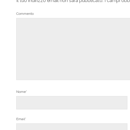
Il tuo indirizzo email non sarà pubblicato.
I campi obb
Commento
Nome*
Email*