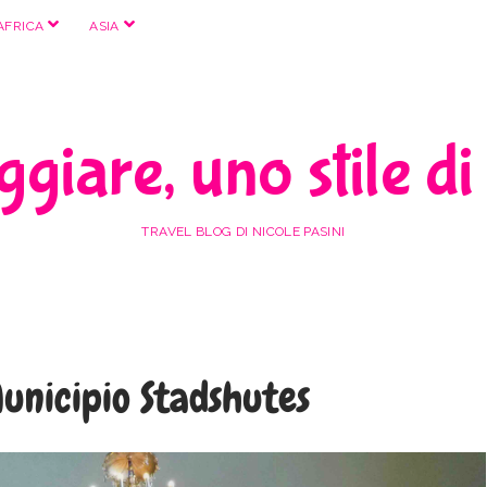
apri
apri
AFRICA
ASIA
menu
menu
giare, uno stile di
TRAVEL BLOG DI NICOLE PASINI
unicipio Stadshutes