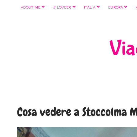
apri
apri
apri
apri
ABOUT ME
#ILOVEER
ITALIA
EUROPA
menu
menu
menu
menu
Viag
Cosa vedere a Stoccolma M