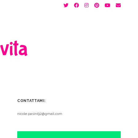
twitter
facebook
instagram
pinterest
youtube
email
 vita
CONTATTAMI:
nicole.pasini92@gmail.com