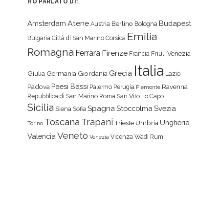
HO PARLATO DI:
Atene
Amsterdam
Budapest
Berlino
Austria
Bologna
Emilia
Bulgaria
Città di San Marino
Corsica
Romagna
Ferrara
Firenze
Friuli Venezia
Francia
Italia
Grecia
Giulia
Germania
Giordania
Lazio
Paesi Bassi
Padova
Ravenna
Palermo
Perugia
Piemonte
Repubblica di San Marino
Roma
San Vito Lo Capo
Sicilia
Spagna
Stoccolma
Svezia
Siena
Sofia
Toscana
Trapani
Ungheria
Trieste
Umbria
Torino
Veneto
Valencia
Vicenza
Wadi Rum
Venezia