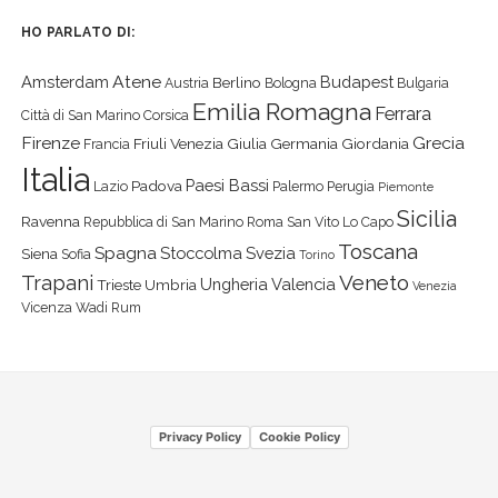
HO PARLATO DI:
Atene
Amsterdam
Budapest
Berlino
Austria
Bologna
Bulgaria
Emilia Romagna
Ferrara
Città di San Marino
Corsica
Firenze
Grecia
Friuli Venezia Giulia
Germania
Giordania
Francia
Italia
Paesi Bassi
Padova
Lazio
Palermo
Perugia
Piemonte
Sicilia
Ravenna
Repubblica di San Marino
Roma
San Vito Lo Capo
Toscana
Spagna
Stoccolma
Svezia
Siena
Sofia
Torino
Veneto
Trapani
Ungheria
Valencia
Trieste
Umbria
Venezia
Vicenza
Wadi Rum
Privacy Policy
Cookie Policy