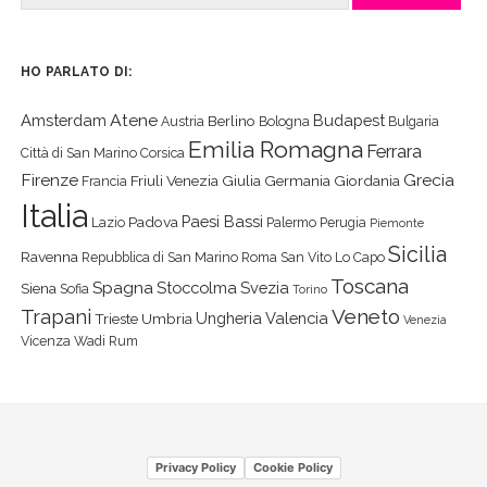
HO PARLATO DI:
Atene
Amsterdam
Budapest
Berlino
Austria
Bologna
Bulgaria
Emilia Romagna
Ferrara
Città di San Marino
Corsica
Firenze
Grecia
Friuli Venezia Giulia
Germania
Giordania
Francia
Italia
Paesi Bassi
Padova
Lazio
Palermo
Perugia
Piemonte
Sicilia
Ravenna
Repubblica di San Marino
Roma
San Vito Lo Capo
Toscana
Spagna
Stoccolma
Svezia
Siena
Sofia
Torino
Veneto
Trapani
Ungheria
Valencia
Trieste
Umbria
Venezia
Vicenza
Wadi Rum
Privacy Policy
Cookie Policy