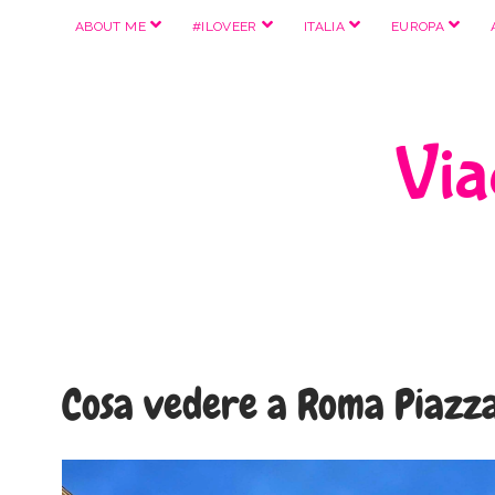
apri
apri
apri
apri
ABOUT ME
#ILOVEER
ITALIA
EUROPA
menu
menu
menu
menu
Viag
Cosa vedere a Roma Piazz