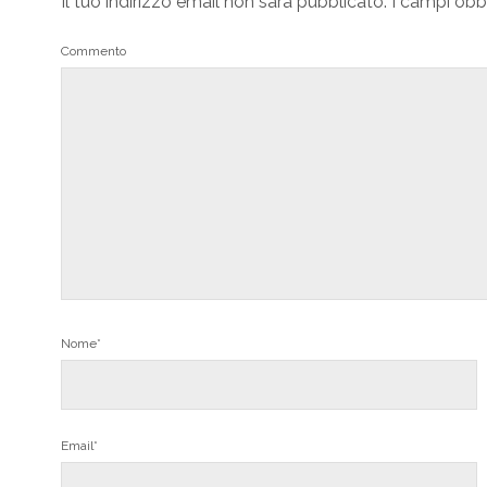
Il tuo indirizzo email non sarà pubblicato.
I campi obb
Commento
Nome*
Email*