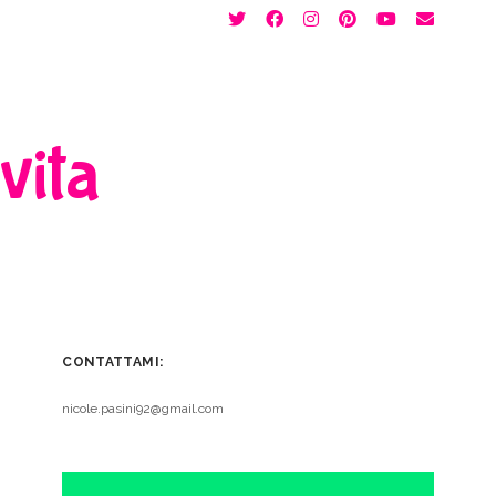
twitter
facebook
instagram
pinterest
youtube
email
 vita
CONTATTAMI:
nicole.pasini92@gmail.com