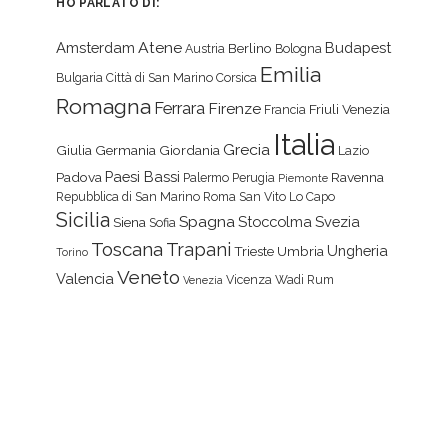
HO PARLATO DI:
Atene
Amsterdam
Budapest
Berlino
Austria
Bologna
Emilia
Bulgaria
Città di San Marino
Corsica
Romagna
Ferrara
Firenze
Friuli Venezia
Francia
Italia
Grecia
Giulia
Germania
Giordania
Lazio
Paesi Bassi
Padova
Ravenna
Palermo
Perugia
Piemonte
Repubblica di San Marino
Roma
San Vito Lo Capo
Sicilia
Spagna
Stoccolma
Svezia
Siena
Sofia
Toscana
Trapani
Ungheria
Trieste
Umbria
Torino
Veneto
Valencia
Vicenza
Wadi Rum
Venezia