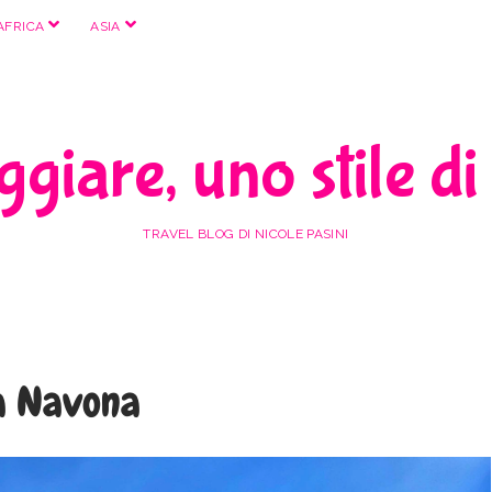
apri
apri
AFRICA
ASIA
menu
menu
giare, uno stile di
TRAVEL BLOG DI NICOLE PASINI
a Navona