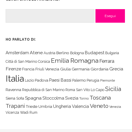
Cerca
HO PARLATO DI:
Atene
Amsterdam
Budapest
Berlino
Austria
Bologna
Bulgaria
Emilia Romagna
Ferrara
Città di San Marino
Corsica
Firenze
Grecia
Friuli Venezia Giulia
Germania
Giordania
Francia
Italia
Paesi Bassi
Padova
Lazio
Palermo
Perugia
Piemonte
Sicilia
Ravenna
Repubblica di San Marino
Roma
San Vito Lo Capo
Toscana
Spagna
Stoccolma
Svezia
Siena
Sofia
Torino
Veneto
Trapani
Ungheria
Valencia
Trieste
Umbria
Venezia
Vicenza
Wadi Rum