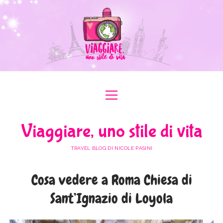
apri
apri
ABOUT ME
menu
menu
COLLABORAZIONI
apri
#ILOVEER
Viaggiare, uno stile di vita
menu
MEDIA KIT
BOLOGNA
apri
ITALIA
menu
TRAVEL BLOG DI NICOLE PASINI
FERRARA
FRIULI VENEZIA GIULIA
apri
EUROPA
menu
FORLÌ-CESENA
Cosa vedere a Roma Chiesa di
LAZIO
AUSTRIA
apri
AFRICA
menu
MODENA
Sant’Ignazio di Loyola
LOMBARDIA
BULGARIA
EGITTO
apri
ASIA
menu
RAVENNA
PIEMONTE
FRANCIA
GIORDANIA