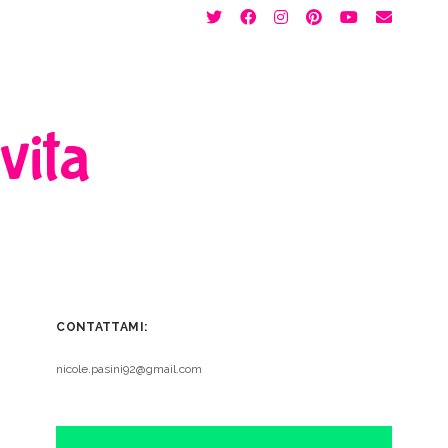
twitter
facebook
instagram
pinterest
youtube
email
 vita
CONTATTAMI:
nicole.pasini92@gmail.com