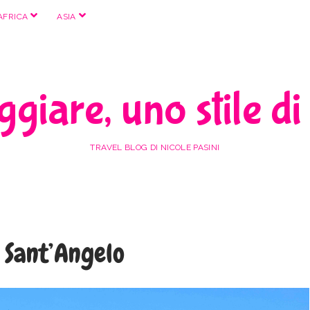
apri
apri
AFRICA
ASIA
menu
menu
giare, uno stile di
TRAVEL BLOG DI NICOLE PASINI
 Sant’Angelo