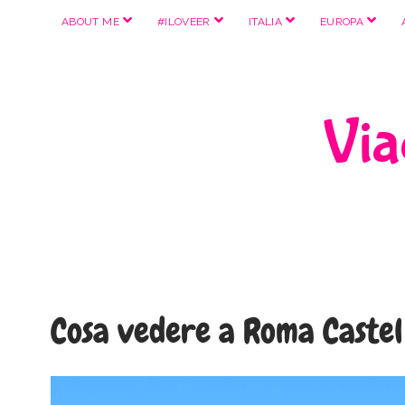
apri
apri
apri
apri
ABOUT ME
#ILOVEER
ITALIA
EUROPA
menu
menu
menu
menu
Viag
Cosa vedere a Roma Castel