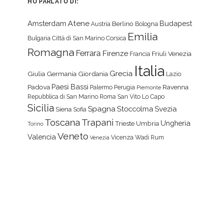
HO PARLATO DI:
Atene
Amsterdam
Budapest
Berlino
Austria
Bologna
Emilia
Bulgaria
Città di San Marino
Corsica
Romagna
Ferrara
Firenze
Friuli Venezia
Francia
Italia
Grecia
Giulia
Germania
Giordania
Lazio
Paesi Bassi
Padova
Ravenna
Palermo
Perugia
Piemonte
Repubblica di San Marino
Roma
San Vito Lo Capo
Sicilia
Spagna
Stoccolma
Svezia
Siena
Sofia
Toscana
Trapani
Ungheria
Trieste
Umbria
Torino
Veneto
Valencia
Vicenza
Wadi Rum
Venezia