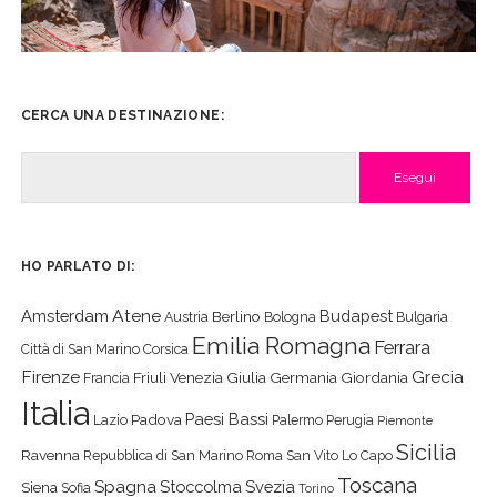
CERCA UNA DESTINAZIONE:
Cerca
HO PARLATO DI:
Atene
Amsterdam
Budapest
Berlino
Austria
Bologna
Bulgaria
Emilia Romagna
Ferrara
Città di San Marino
Corsica
Firenze
Grecia
Friuli Venezia Giulia
Germania
Giordania
Francia
Italia
Paesi Bassi
Padova
Lazio
Palermo
Perugia
Piemonte
Sicilia
Ravenna
Repubblica di San Marino
Roma
San Vito Lo Capo
Toscana
Spagna
Stoccolma
Svezia
Siena
Sofia
Torino