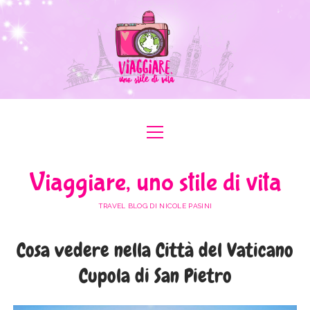
apri
apri
ABOUT ME
menu
menu
COLLABORAZIONI
apri
#ILOVEER
Viaggiare, uno stile di vita
menu
MEDIA KIT
BOLOGNA
apri
ITALIA
menu
TRAVEL BLOG DI NICOLE PASINI
FERRARA
FRIULI VENEZIA GIULIA
apri
EUROPA
menu
FORLÌ-CESENA
Cosa vedere nella Città del Vaticano
LAZIO
AUSTRIA
apri
AFRICA
menu
MODENA
Cupola di San Pietro
LOMBARDIA
BULGARIA
EGITTO
apri
ASIA
menu
RAVENNA
PIEMONTE
FRANCIA
GIORDANIA