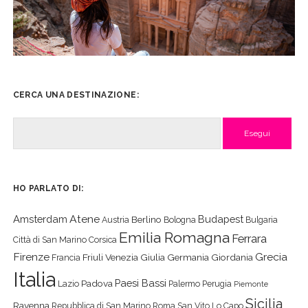
CERCA UNA DESTINAZIONE:
Cerca
HO PARLATO DI:
Atene
Amsterdam
Budapest
Berlino
Austria
Bologna
Bulgaria
Emilia Romagna
Ferrara
Città di San Marino
Corsica
Firenze
Grecia
Friuli Venezia Giulia
Germania
Giordania
Francia
Italia
Paesi Bassi
Padova
Lazio
Palermo
Perugia
Piemonte
Sicilia
Ravenna
Repubblica di San Marino
Roma
San Vito Lo Capo