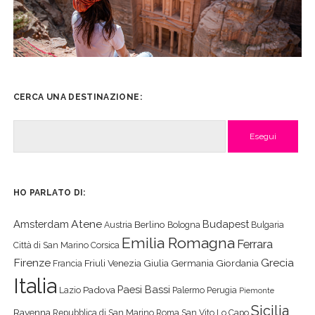
CERCA UNA DESTINAZIONE:
Cerca
HO PARLATO DI:
Atene
Amsterdam
Budapest
Berlino
Austria
Bologna
Bulgaria
Emilia Romagna
Ferrara
Città di San Marino
Corsica
Firenze
Grecia
Friuli Venezia Giulia
Germania
Giordania
Francia
Italia
Paesi Bassi
Padova
Lazio
Palermo
Perugia
Piemonte
Sicilia
Ravenna
Repubblica di San Marino
Roma
San Vito Lo Capo