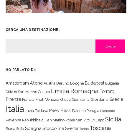
CERCA UNA DESTINAZIONE:
Cerca
HO PARLATO DI:
Atene
Amsterdam
Budapest
Berlino
Austria
Bologna
Bulgaria
Emilia Romagna
Ferrara
Città di San Marino
Corsica
Firenze
Grecia
Friuli Venezia Giulia
Germania
Giordania
Francia
Italia
Paesi Bassi
Padova
Lazio
Palermo
Perugia
Piemonte
Sicilia
Ravenna
Repubblica di San Marino
Roma
San Vito Lo Capo
Toscana
Spagna
Stoccolma
Svezia
Siena
Sofia
Torino