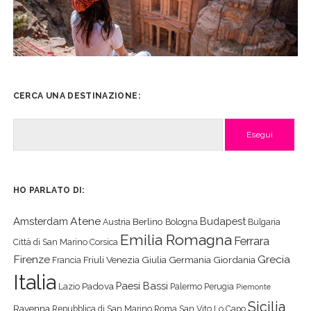
CERCA UNA DESTINAZIONE:
Cerca
HO PARLATO DI:
Atene
Amsterdam
Budapest
Berlino
Austria
Bologna
Bulgaria
Emilia Romagna
Ferrara
Città di San Marino
Corsica
Firenze
Grecia
Friuli Venezia Giulia
Germania
Giordania
Francia
Italia
Paesi Bassi
Padova
Lazio
Palermo
Perugia
Piemonte
Sicilia
Ravenna
Repubblica di San Marino
Roma
San Vito Lo Capo