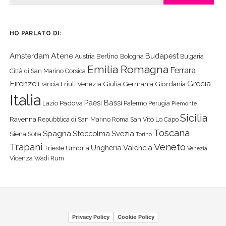
HO PARLATO DI:
Atene
Amsterdam
Budapest
Berlino
Austria
Bologna
Bulgaria
Emilia Romagna
Ferrara
Città di San Marino
Corsica
Firenze
Grecia
Friuli Venezia Giulia
Germania
Giordania
Francia
Italia
Paesi Bassi
Padova
Lazio
Palermo
Perugia
Piemonte
Sicilia
Ravenna
Repubblica di San Marino
Roma
San Vito Lo Capo
Toscana
Spagna
Stoccolma
Svezia
Siena
Sofia
Torino
Veneto
Trapani
Ungheria
Valencia
Trieste
Umbria
Venezia
Vicenza
Wadi Rum
Privacy Policy
Cookie Policy