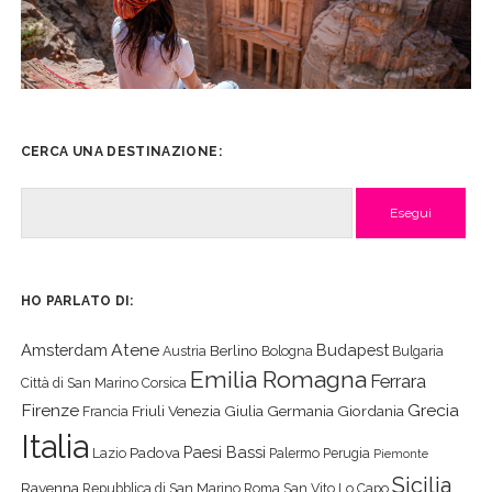
CERCA UNA DESTINAZIONE:
Cerca
HO PARLATO DI:
Atene
Amsterdam
Budapest
Berlino
Austria
Bologna
Bulgaria
Emilia Romagna
Ferrara
Città di San Marino
Corsica
Firenze
Grecia
Friuli Venezia Giulia
Germania
Giordania
Francia
Italia
Paesi Bassi
Padova
Lazio
Palermo
Perugia
Piemonte
Sicilia
Ravenna
Repubblica di San Marino
Roma
San Vito Lo Capo