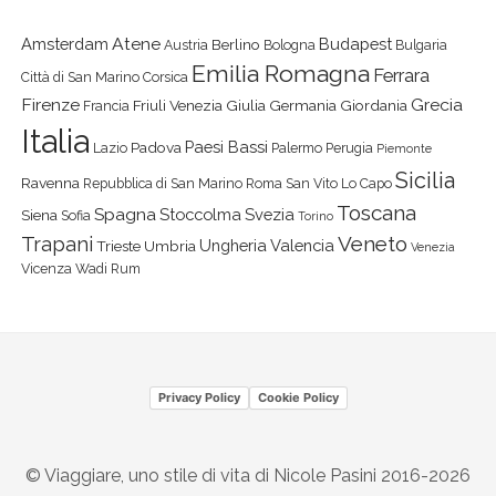
Atene
Amsterdam
Budapest
Berlino
Austria
Bologna
Bulgaria
Emilia Romagna
Ferrara
Città di San Marino
Corsica
Firenze
Grecia
Friuli Venezia Giulia
Germania
Giordania
Francia
Italia
Paesi Bassi
Padova
Lazio
Palermo
Perugia
Piemonte
Sicilia
Ravenna
Repubblica di San Marino
Roma
San Vito Lo Capo
Toscana
Spagna
Stoccolma
Svezia
Siena
Sofia
Torino
Veneto
Trapani
Ungheria
Valencia
Trieste
Umbria
Venezia
Vicenza
Wadi Rum
Privacy Policy
Cookie Policy
© Viaggiare, uno stile di vita di Nicole Pasini 2016-2026