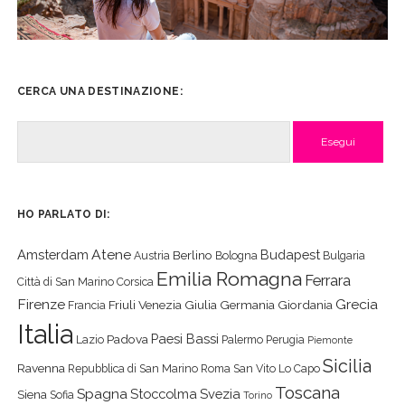
CERCA UNA DESTINAZIONE:
Cerca
HO PARLATO DI:
Atene
Amsterdam
Budapest
Berlino
Austria
Bologna
Bulgaria
Emilia Romagna
Ferrara
Città di San Marino
Corsica
Firenze
Grecia
Friuli Venezia Giulia
Germania
Giordania
Francia
Italia
Paesi Bassi
Padova
Lazio
Palermo
Perugia
Piemonte
Sicilia
Ravenna
Repubblica di San Marino
Roma
San Vito Lo Capo
Toscana
Spagna
Stoccolma
Svezia
Siena
Sofia
Torino