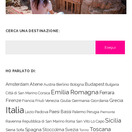
CERCA UNA DESTINAZIONE:
Cerca
HO PARLATO DI:
Atene
Amsterdam
Budapest
Berlino
Austria
Bologna
Bulgaria
Emilia Romagna
Ferrara
Città di San Marino
Corsica
Firenze
Grecia
Friuli Venezia Giulia
Germania
Giordania
Francia
Italia
Paesi Bassi
Padova
Lazio
Palermo
Perugia
Piemonte
Sicilia
Ravenna
Repubblica di San Marino
Roma
San Vito Lo Capo
Toscana
Spagna
Stoccolma
Svezia
Siena
Sofia
Torino