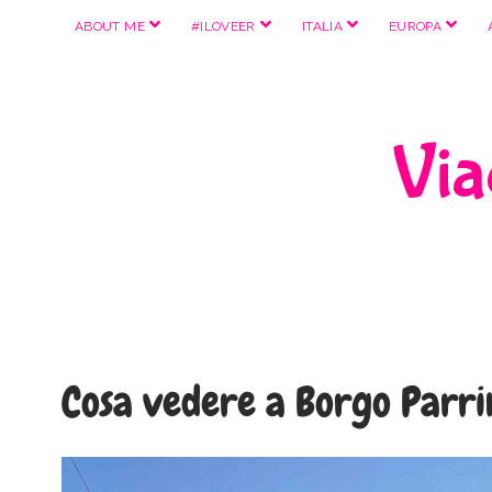
apri
apri
apri
apri
ABOUT ME
#ILOVEER
ITALIA
EUROPA
menu
menu
menu
menu
Viag
Cosa vedere a Borgo Parri