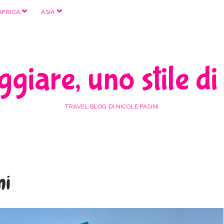
apri
apri
AFRICA
ASIA
menu
menu
giare, uno stile di
TRAVEL BLOG DI NICOLE PASINI
ni