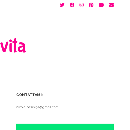
twitter
facebook
instagram
pinterest
youtube
email
 vita
CONTATTAMI:
nicole.pasini92@gmail.com