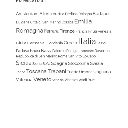
HO PARLATO DI:
Atene
Amsterdam
Budapest
Berlino
Austria
Bologna
Emilia
Bulgaria
Città di San Marino
Corsica
Romagna
Ferrara
Firenze
Friuli Venezia
Francia
Italia
Grecia
Giulia
Germania
Giordania
Lazio
Paesi Bassi
Padova
Ravenna
Palermo
Perugia
Piemonte
Repubblica di San Marino
Roma
San Vito Lo Capo
Sicilia
Spagna
Stoccolma
Svezia
Siena
Sofia
Toscana
Trapani
Ungheria
Trieste
Umbria
Torino
Veneto
Valencia
Vicenza
Wadi Rum
Venezia