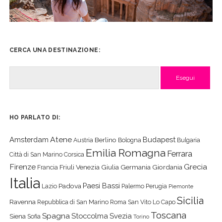
CERCA UNA DESTINAZIONE:
Cerca
HO PARLATO DI:
Atene
Amsterdam
Budapest
Berlino
Austria
Bologna
Bulgaria
Emilia Romagna
Ferrara
Città di San Marino
Corsica
Firenze
Grecia
Friuli Venezia Giulia
Germania
Giordania
Francia
Italia
Paesi Bassi
Padova
Lazio
Palermo
Perugia
Piemonte
Sicilia
Ravenna
Repubblica di San Marino
Roma
San Vito Lo Capo
Toscana
Spagna
Stoccolma
Svezia
Siena
Sofia
Torino