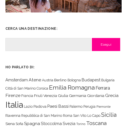
CERCA UNA DESTINAZIONE:
Cerca
HO PARLATO DI:
Atene
Amsterdam
Budapest
Berlino
Austria
Bologna
Bulgaria
Emilia Romagna
Ferrara
Città di San Marino
Corsica
Firenze
Grecia
Friuli Venezia Giulia
Germania
Giordania
Francia
Italia
Paesi Bassi
Padova
Lazio
Palermo
Perugia
Piemonte
Sicilia
Ravenna
Repubblica di San Marino
Roma
San Vito Lo Capo
Toscana
Spagna
Stoccolma
Svezia
Siena
Sofia
Torino