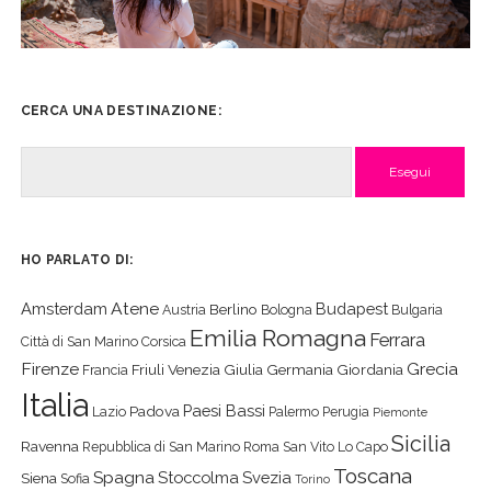
CERCA UNA DESTINAZIONE:
Cerca
HO PARLATO DI:
Atene
Amsterdam
Budapest
Berlino
Austria
Bologna
Bulgaria
Emilia Romagna
Ferrara
Città di San Marino
Corsica
Firenze
Grecia
Friuli Venezia Giulia
Germania
Giordania
Francia
Italia
Paesi Bassi
Padova
Lazio
Palermo
Perugia
Piemonte
Sicilia
Ravenna
Repubblica di San Marino
Roma
San Vito Lo Capo
Toscana
Spagna
Stoccolma
Svezia
Siena
Sofia
Torino