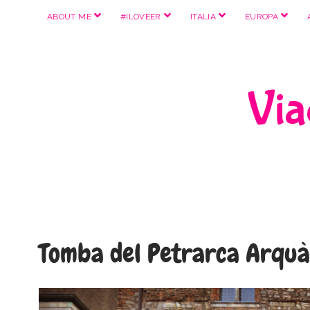
apri
apri
apri
apri
ABOUT ME
#ILOVEER
ITALIA
EUROPA
menu
menu
menu
menu
Viag
Tomba del Petrarca Arquà