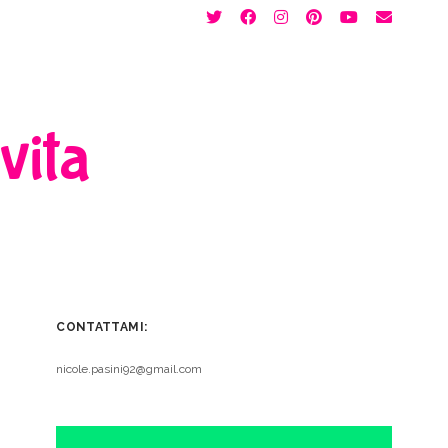
twitter
facebook
instagram
pinterest
youtube
email
 vita
CONTATTAMI:
nicole.pasini92@gmail.com