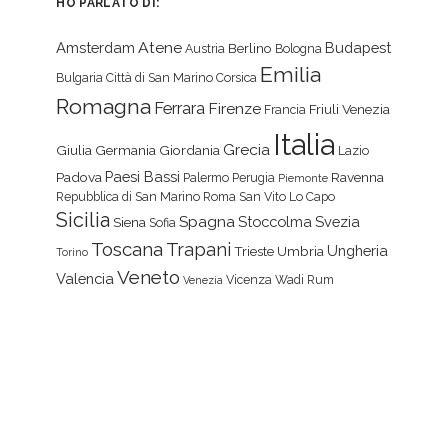
HO PARLATO DI:
Atene
Amsterdam
Budapest
Berlino
Austria
Bologna
Emilia
Bulgaria
Città di San Marino
Corsica
Romagna
Ferrara
Firenze
Friuli Venezia
Francia
Italia
Grecia
Giulia
Germania
Giordania
Lazio
Paesi Bassi
Padova
Ravenna
Palermo
Perugia
Piemonte
Repubblica di San Marino
Roma
San Vito Lo Capo
Sicilia
Spagna
Stoccolma
Svezia
Siena
Sofia
Toscana
Trapani
Ungheria
Trieste
Umbria
Torino
Veneto
Valencia
Vicenza
Wadi Rum
Venezia