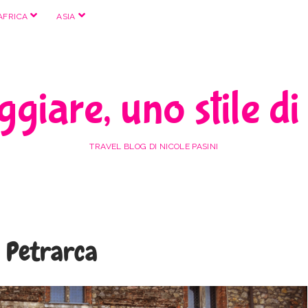
apri
apri
AFRICA
ASIA
menu
menu
giare, uno stile di
TRAVEL BLOG DI NICOLE PASINI
 Petrarca