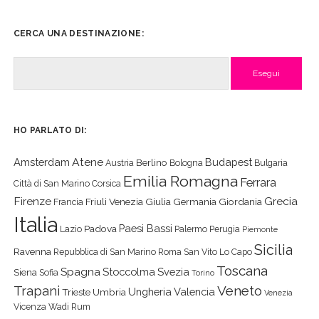
CERCA UNA DESTINAZIONE:
Cerca
HO PARLATO DI:
Atene
Amsterdam
Budapest
Berlino
Austria
Bologna
Bulgaria
Emilia Romagna
Ferrara
Città di San Marino
Corsica
Firenze
Grecia
Friuli Venezia Giulia
Germania
Giordania
Francia
Italia
Paesi Bassi
Padova
Lazio
Palermo
Perugia
Piemonte
Sicilia
Ravenna
Repubblica di San Marino
Roma
San Vito Lo Capo
Toscana
Spagna
Stoccolma
Svezia
Siena
Sofia
Torino
Veneto
Trapani
Ungheria
Valencia
Trieste
Umbria
Venezia
Vicenza
Wadi Rum