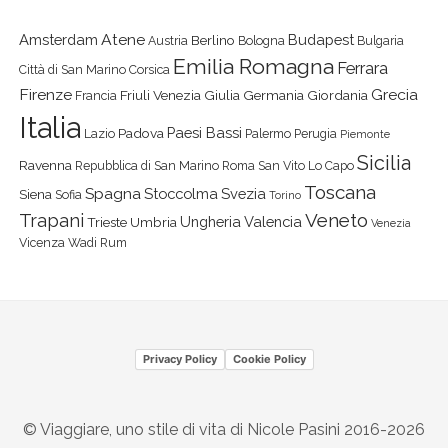
Atene
Amsterdam
Budapest
Berlino
Austria
Bologna
Bulgaria
Emilia Romagna
Ferrara
Città di San Marino
Corsica
Firenze
Grecia
Friuli Venezia Giulia
Germania
Giordania
Francia
Italia
Paesi Bassi
Padova
Lazio
Palermo
Perugia
Piemonte
Sicilia
Ravenna
Repubblica di San Marino
Roma
San Vito Lo Capo
Toscana
Spagna
Stoccolma
Svezia
Siena
Sofia
Torino
Veneto
Trapani
Ungheria
Valencia
Trieste
Umbria
Venezia
Vicenza
Wadi Rum
Privacy Policy
Cookie Policy
© Viaggiare, uno stile di vita di Nicole Pasini 2016-2026