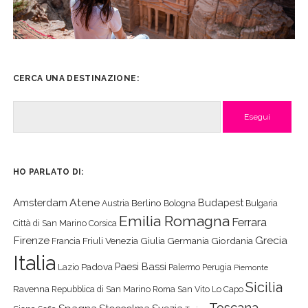
CERCA UNA DESTINAZIONE:
Cerca
HO PARLATO DI:
Atene
Amsterdam
Budapest
Berlino
Austria
Bologna
Bulgaria
Emilia Romagna
Ferrara
Città di San Marino
Corsica
Firenze
Grecia
Friuli Venezia Giulia
Germania
Giordania
Francia
Italia
Paesi Bassi
Padova
Lazio
Palermo
Perugia
Piemonte
Sicilia
Ravenna
Repubblica di San Marino
Roma
San Vito Lo Capo
Toscana