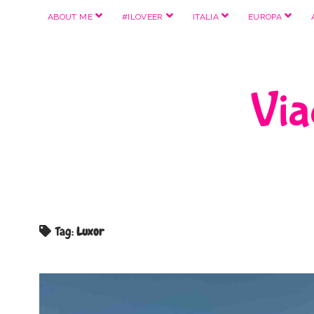
apri
apri
apri
apri
ABOUT ME
#ILOVEER
ITALIA
EUROPA
menu
menu
menu
menu
Viag
Tag:
Luxor