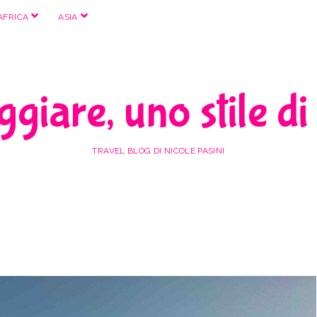
apri
apri
AFRICA
ASIA
menu
menu
giare, uno stile di
TRAVEL BLOG DI NICOLE PASINI