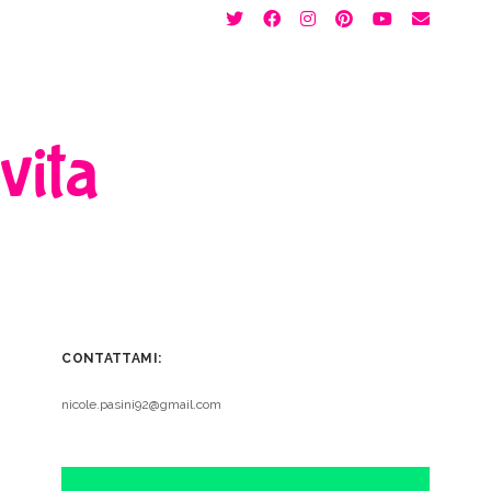
twitter
facebook
instagram
pinterest
youtube
email
 vita
CONTATTAMI:
nicole.pasini92@gmail.com