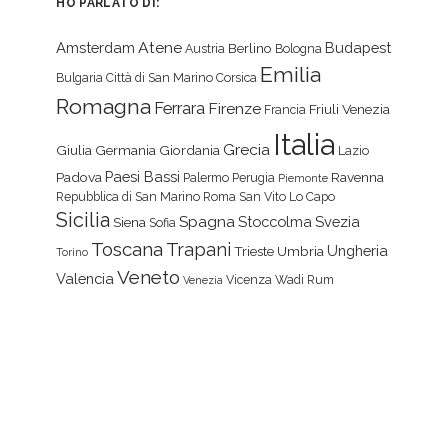
HO PARLATO DI:
Atene
Amsterdam
Budapest
Berlino
Austria
Bologna
Emilia
Bulgaria
Città di San Marino
Corsica
Romagna
Ferrara
Firenze
Friuli Venezia
Francia
Italia
Grecia
Giulia
Germania
Giordania
Lazio
Paesi Bassi
Padova
Ravenna
Palermo
Perugia
Piemonte
Repubblica di San Marino
Roma
San Vito Lo Capo
Sicilia
Spagna
Stoccolma
Svezia
Siena
Sofia
Toscana
Trapani
Ungheria
Trieste
Umbria
Torino
Veneto
Valencia
Vicenza
Wadi Rum
Venezia