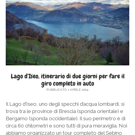
SICILIA
twitter
facebook
instagram
pinterest
youtube
email
GERMANIA
TOSCANA
GRECIA
UMBRIA
PAESI BASSI
VENETO
REPUBBLICA DI SAN MARINO
SLOVACCHIA
SPAGNA
SVEZIA
Lago d’Iseo, itinerario di due giorni per fare il
giro completo in auto
UNGHERIA
PUBBLICATO 1 APRILE 2024
Il Lago d’Iseo, uno degli specchi d’acqua lombardi, si
trova tra le province di Brescia (sponda orientale) e
Bergamo (sponda occidentale). Il suo perimetro è di
circa 60 chilometri e sono tutti di pura meraviglia. Noi
abbiamo organizzato un tour completo del Sebino