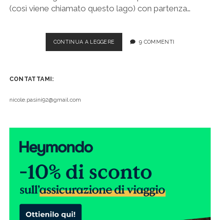
(così viene chiamato questo lago) con partenza…
LAGO
CONTINUA A LEGGERE
9 COMMENTI
D’ISEO,
ITINERARIO
DI
CONTATTAMI:
DUE
GIORNI
PER
nicole.pasini92@gmail.com
FARE
IL
GIRO
COMPLETO
IN
AUTO