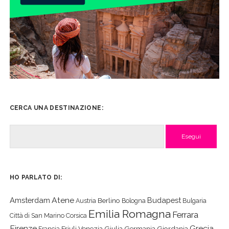
CERCA UNA DESTINAZIONE:
Cerca
HO PARLATO DI:
Atene
Amsterdam
Budapest
Berlino
Austria
Bologna
Bulgaria
Emilia Romagna
Ferrara
Città di San Marino
Corsica
Firenze
Grecia
Friuli Venezia Giulia
Germania
Giordania
Francia