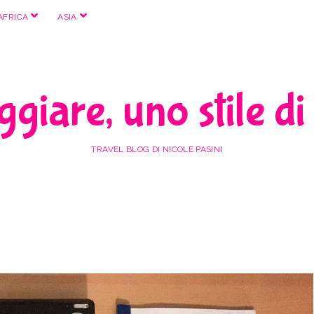
apri
apri
AFRICA
ASIA
menu
menu
giare, uno stile di
TRAVEL BLOG DI NICOLE PASINI