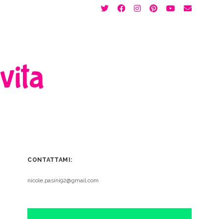
twitter
facebook
instagram
pinterest
youtube
email
 vita
CONTATTAMI:
nicole.pasini92@gmail.com