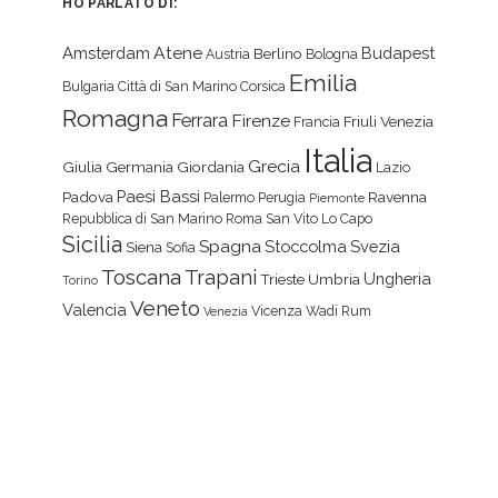
HO PARLATO DI:
Atene
Amsterdam
Budapest
Berlino
Austria
Bologna
Emilia
Bulgaria
Città di San Marino
Corsica
Romagna
Ferrara
Firenze
Friuli Venezia
Francia
Italia
Grecia
Giulia
Germania
Giordania
Lazio
Paesi Bassi
Padova
Ravenna
Palermo
Perugia
Piemonte
Repubblica di San Marino
Roma
San Vito Lo Capo
Sicilia
Spagna
Stoccolma
Svezia
Siena
Sofia
Toscana
Trapani
Ungheria
Trieste
Umbria
Torino
Veneto
Valencia
Vicenza
Wadi Rum
Venezia