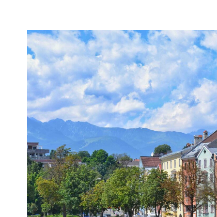
E
CONSIGLI
PER
ORGANIZZARE
UN
VIAGGIO
NELLA
CAPITALE
DEL
TIROLO