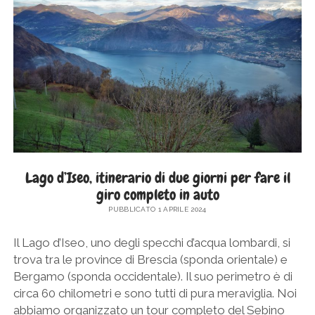
SICILIA
twitter
facebook
instagram
pinterest
youtube
email
GERMANIA
TOSCANA
GRECIA
UMBRIA
PAESI BASSI
VENETO
REPUBBLICA DI SAN MARINO
SLOVACCHIA
SPAGNA
SVEZIA
Lago d’Iseo, itinerario di due giorni per fare il
giro completo in auto
UNGHERIA
PUBBLICATO 1 APRILE 2024
Il Lago d’Iseo, uno degli specchi d’acqua lombardi, si
trova tra le province di Brescia (sponda orientale) e
Bergamo (sponda occidentale). Il suo perimetro è di
circa 60 chilometri e sono tutti di pura meraviglia. Noi
abbiamo organizzato un tour completo del Sebino