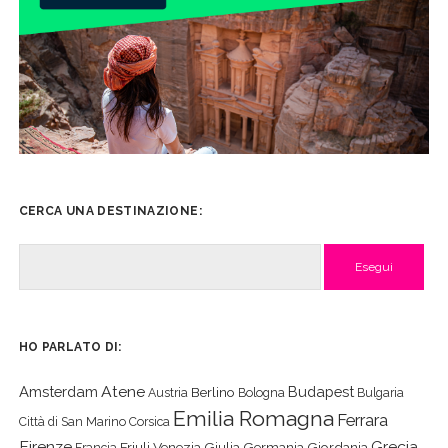
CERCA UNA DESTINAZIONE:
Cerca
HO PARLATO DI:
Atene
Amsterdam
Budapest
Berlino
Austria
Bologna
Bulgaria
Emilia Romagna
Ferrara
Città di San Marino
Corsica
Firenze
Grecia
Friuli Venezia Giulia
Germania
Giordania
Francia